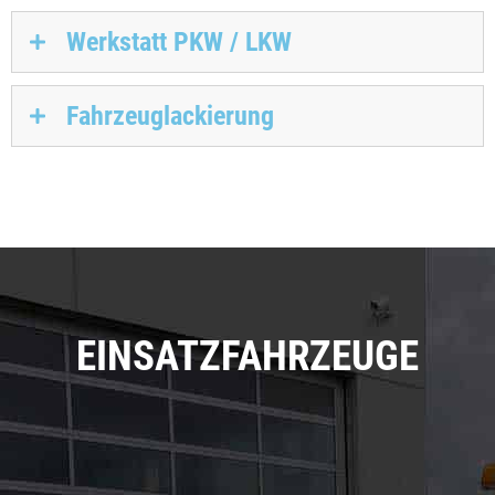
Werkstatt PKW / LKW
Fahrzeuglackierung
EINSATZFAHRZEUGE