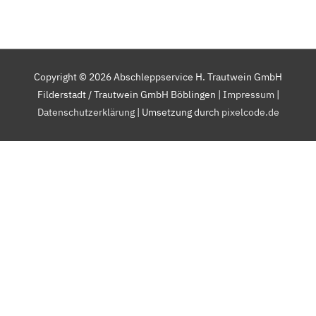
Copyright © 2026
Abschleppservice H. Trautwein GmbH
Filderstadt / Trautwein GmbH Böblingen
|
Impressum
|
Datenschutzerklärung
| Umsetzung durch
pixelcode.de