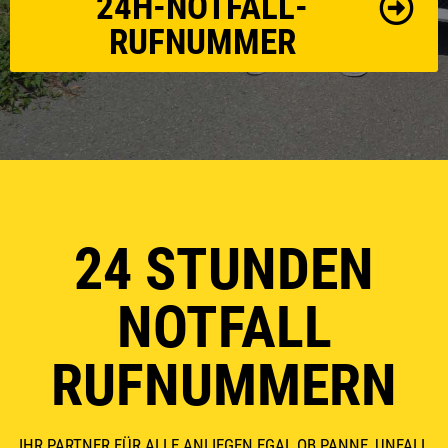
24H-NOTFALL-
RUFNUMMER
24 STUNDEN
NOTFALL
RUFNUMMERN
IHR PARTNER FÜR ALLE ANLIEGEN EGAL OB PANNE, UNFALL