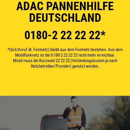
ADAC PANNENHILFE
DEUTSCHLAND
0180-2 22 22 22*
*(6ct/Anruf dt. Festnetz) bleibt aus dem Festnetz bestehen. Aus dem
Mobilfunknetz ist die 0 180 2 22 22 22 nicht mehr erreichbar.
Mobil muss die Kurzwahl 22 22 22 (Verbindungskosten je nach
Netzbetreiber/Provider) genutzt werden.